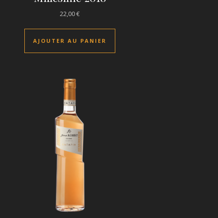
la page du produit
urs variations. Les options peuvent être choisies sur la page du p
22,00
€
AJOUTER AU PANIER