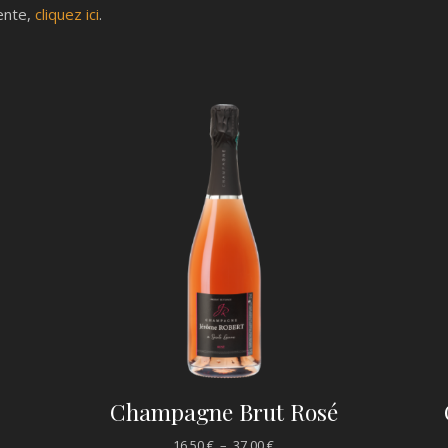
ente,
cliquez ici
.
Champagne Brut Rosé
,50 € à 35,00 €
Plage de prix : 16,50 € à 37,00
16,50
€
–
37,00
€