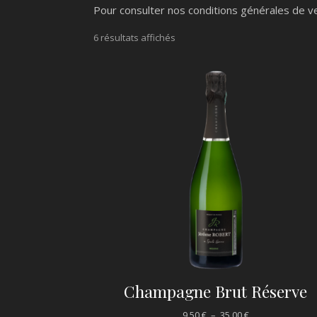
Pour consulter nos conditions générales de v
6 résultats affichés
Champagne Brut Réserve
Plage de prix : 9
9,50
€
–
35,00
€